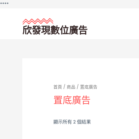
Skip
**
**
to
content
欣發現數位廣告
首頁
/
商品
/ 置底廣告
置底廣告
顯示所有 2 個結果